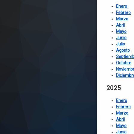
Enero
Febrero
Marzo
Abril
Mayo
Junio
Julio
Agosto
Septiemb
Octubre
Noviemb
Diciembr
2025
Enero
Febrero
Marzo
Abril
Mayo
Junio