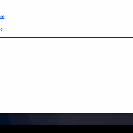
re
re