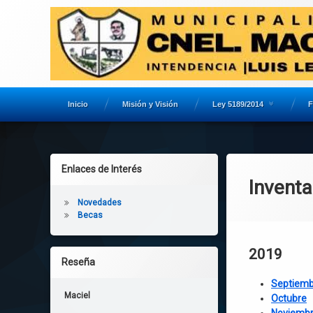
Inicio
Misión y Visión
Ley 5189/2014
F
Skip
to
Enlaces de Interés
content
Inventa
Novedades
Becas
2019
Reseña
Septiemb
Maciel
Octubre