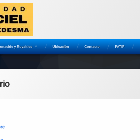
onacide y Royalties
Ubicación
Contacto
PATIP
rio
re