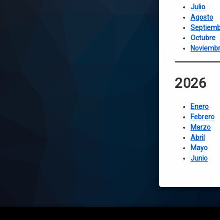
Julio
Agosto
Septiemb
Octubre
Noviemb
2026
Enero
Febrero
Marzo
Abril
Mayo
Junio