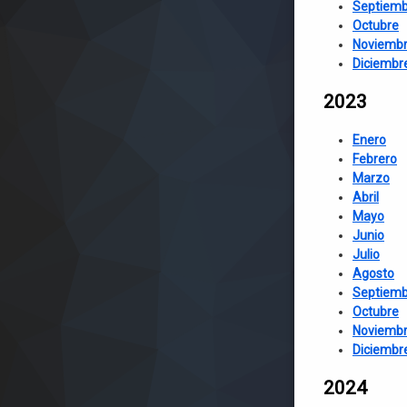
Septiemb
Octubre
Noviemb
Diciembr
2023
Enero
Febrero
Marzo
Abril
Mayo
Junio
Julio
Agosto
Septiemb
Octubre
Noviemb
Diciembr
2024