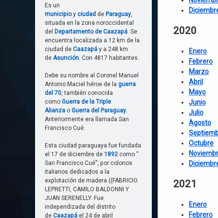
Noviemb
Es un
Diciembr
municipio
y
ciudad
de
Paraguay
,
situada en la zona noroccidental
20
20
del
Departamento de Caazapá
. Se
encuentra localizada a 12 km de la
ciudad de
Caazapá
y a 248 km
Enero
de
Asunción
. Con 4817 habitantes.
Febrero
Marzo
Debe su nombre al Coronel Manuel
Abril
Antonio Maciel héroe de la
guerra
Mayo
del 70
, también conocida
como
Guerra de la Triple
Junio
Alianza
o
Guerra del Paraguay
.
Julio
Anteriormente era llamada San
Agosto
Francisco Cué.
Septiemb
Octubre
Esta ciudad paraguaya fue fundada
Noviemb
el 17 de diciembre de
1892
como “
San Francisco Cué”, por colonos
Diciembr
italianos dedicados a la
explotación de madera ((FABRICIO
2021
LEPRETTI, CAMILO BALDONNI Y
JUAN SERENELLY. Fue
Enero
independizada del distrito
Febrero
de
Caazapá
el 24 de abril