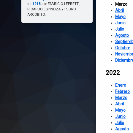
de
1918
por FABRICIO LEPRETTI,
Marzo
RICARDO ESPINOZA Y PEDRO
Abril
ARCÓBITO.
Mayo
Junio
Julio
Agosto
Septiemb
Octubre
Noviemb
Diciembr
2022
Enero
Febrero
Marzo
Abril
Mayo
Junio
Julio
Agosto